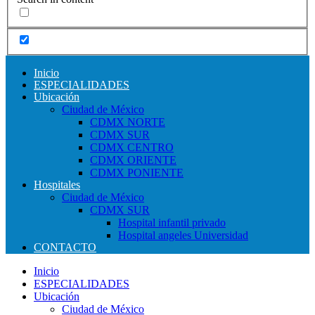
Inicio
ESPECIALIDADES
Ubicación
Ciudad de México
CDMX NORTE
CDMX SUR
CDMX CENTRO
CDMX ORIENTE
CDMX PONIENTE
Hospitales
Ciudad de México
CDMX SUR
Hospital infantil privado
Hospital angeles Universidad
CONTACTO
Inicio
ESPECIALIDADES
Ubicación
Ciudad de México